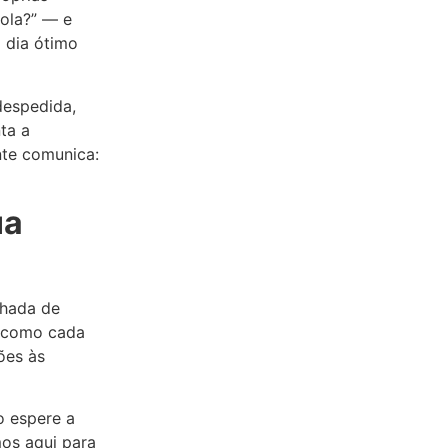
ola?” — e
m dia ótimo
despedida,
ta a
nte comunica:
ua
nhada de
r como cada
ões às
o espere a
os aqui para