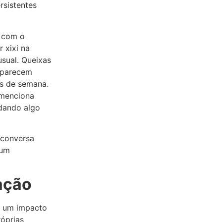
rsistentes
e com o
 xixi na
usual. Queixas
 aparecem
ns de semana.
 menciona
rdando algo
 conversa
 um
ação
m um impacto
róprias