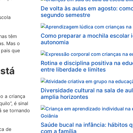
De volta às aulas em agosto: como
segundo semestre
Como preparar a mochila escolar i
enas têm
autonomia
as. Mas o
 pais que
Rotina e disciplina positiva na educ
está
entre liberdade e limites
Diversidade cultural na sala de au
 a criança
amplia horizontes
uilo”, é sinal
tá se tornando
Saúde bucal na infância: hábitos q
ca de
com a família