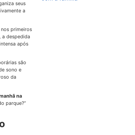
ganiza seus
tivamente a
 nos primeiros
, a despedida
 intensa após
rárias são
de sono e
voso da
amanhã na
do parque?”
o