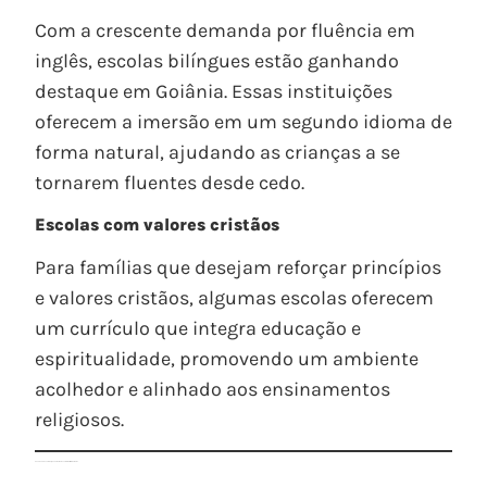
Com a crescente demanda por fluência em
inglês, escolas bilíngues estão ganhando
destaque em Goiânia. Essas instituições
oferecem a imersão em um segundo idioma de
forma natural, ajudando as crianças a se
tornarem fluentes desde cedo.
Escolas com valores cristãos
Para famílias que desejam reforçar princípios
e valores cristãos, algumas escolas oferecem
um currículo que integra educação e
espiritualidade, promovendo um ambiente
acolhedor e alinhado aos ensinamentos
religiosos.
Casa de Vó Escola: Por que é a melhor escola infantil em Goiânia?