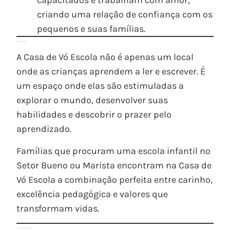
capacitados e trabalham com amor,
criando uma relação de confiança com os
pequenos e suas famílias.
Educação que transforma vidas
A Casa de Vó Escola não é apenas um local
onde as crianças aprendem a ler e escrever. É
um espaço onde elas são estimuladas a
explorar o mundo, desenvolver suas
habilidades e descobrir o prazer pelo
aprendizado.
Famílias que procuram uma escola infantil no
Setor Bueno ou Marista encontram na Casa de
Vó Escola a combinação perfeita entre carinho,
excelência pedagógica e valores que
transformam vidas.
Conclusão: Dê o melhor para o futuro do seu filho