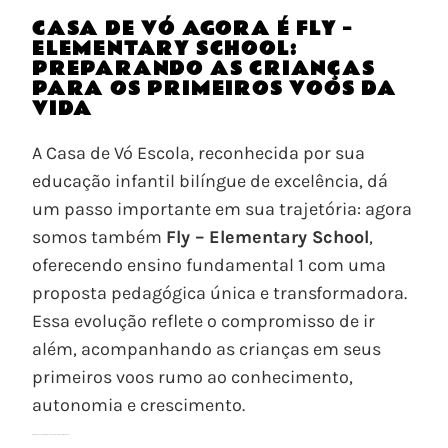
CASA DE VÓ AGORA É FLY –
ELEMENTARY SCHOOL:
PREPARANDO AS CRIANÇAS
PARA OS PRIMEIROS VOOS DA
VIDA
A Casa de Vó Escola, reconhecida por sua
educação infantil bilíngue de excelência, dá
um passo importante em sua trajetória: agora
somos também
Fly – Elementary School
,
oferecendo ensino fundamental 1 com uma
proposta pedagógica única e transformadora.
Essa evolução reflete o compromisso de ir
além, acompanhando as crianças em seus
primeiros voos rumo ao conhecimento,
autonomia e crescimento.
Do Ninho ao Voo: O Significado da Fly – Elementary School