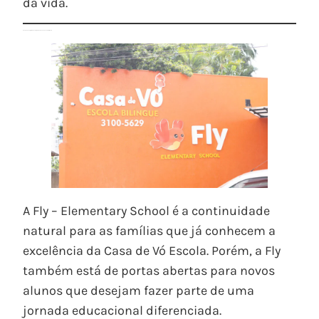
da vida.
Casa de Vó + Fly: Uma Escola para Todas as Fases da Infância
A Fly – Elementary School é a continuidade
natural para as famílias que já conhecem a
excelência da Casa de Vó Escola. Porém, a Fly
também está de portas abertas para novos
alunos que desejam fazer parte de uma
jornada educacional diferenciada.