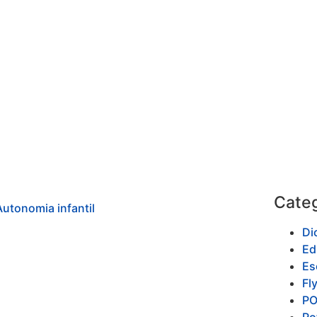
Categ
Di
Ed
Es
Fl
P