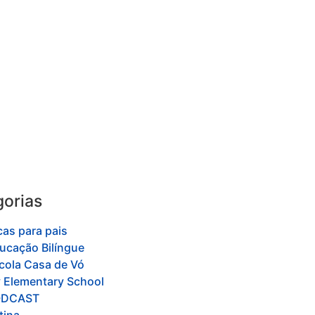
orias
cas para pais
ucação Bilíngue
cola Casa de Vó
y Elementary School
ODCAST