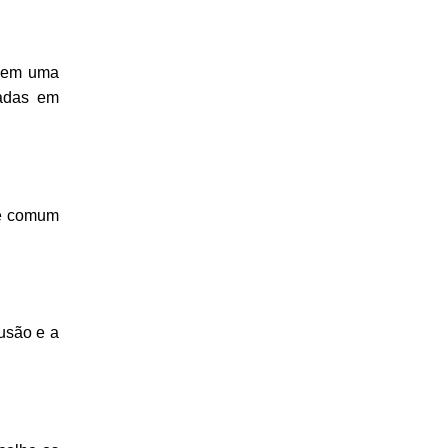
guem uma
eadas em
 é comum
lusão e a