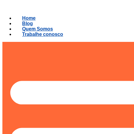
Ir
para
o
Home
conteúdo
Blog
Quem Somos
Trabalhe conosco