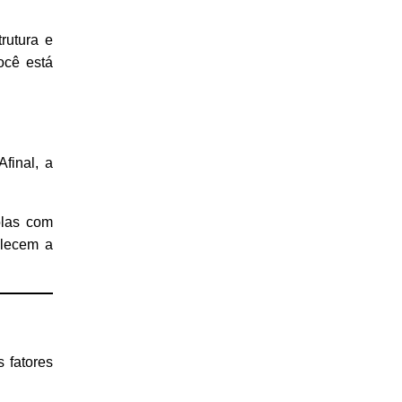
rutura e
ocê está
final, a
olas com
alecem a
 fatores