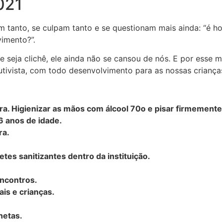
021
tanto, se culpam tanto e se questionam mais ainda: “é hora
lvimento?”.
 seja clichê, ele ainda não se cansou de nós. E por esse 
tivista, com todo desenvolvimento para as nossas criança
:
ra. Higienizar as mãos com álcool 70o e pisar firmemente
6 anos de idade.
ara.
.
etes sanitizantes dentro da instituição.
.
 encontros.
ais e crianças.
anetas.