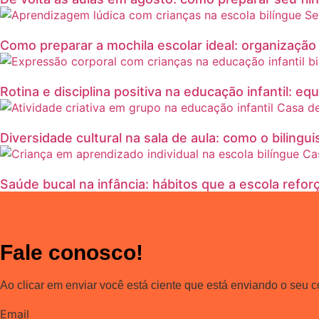
Como preparar a mochila escolar ideal: organizaçã
Rotina e disciplina positiva na educação infantil: equi
Diversidade cultural na sala de aula: como o bilingu
Saúde bucal na infância: hábitos que a escola reforç
Fale conosco!
Ao clicar em enviar você está ciente que está enviando o seu 
Email