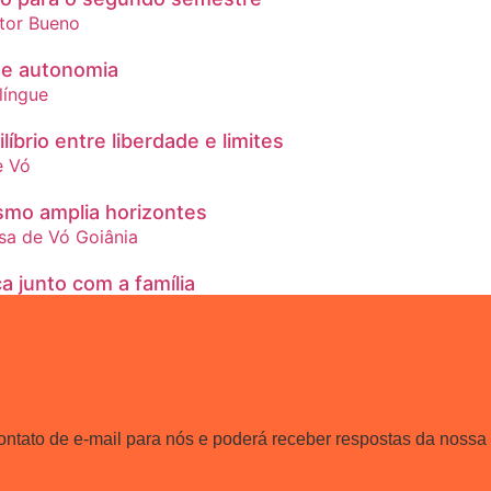
o e autonomia
líbrio entre liberdade e limites
ismo amplia horizontes
a junto com a família
contato de e-mail para nós e poderá receber respostas da nossa