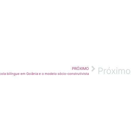
Próximo
PRÓXIMO
cola bilíngue em Goiânia e o modelo sócio-construtivista