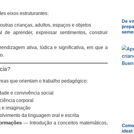
es eixos estruturantes:
De vo
utras crianças, adultos, espaços e objetos
prepa
seme
 de aprender, expressar sentimentos, construir
endizagem ativa, lúdica e significativa, em que a
o.
cia?
eas que orientam o trabalho pedagógico:
ade e convivência social
iência corporal
a e imaginação
vimento da linguagem oral e escrita
formações
— Introdução a conceitos matemáticos,
Como 
ideal