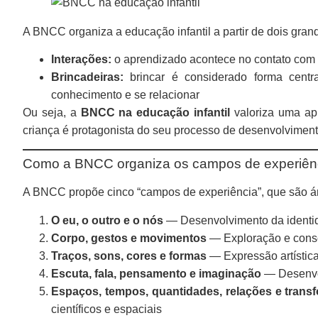
A BNCC organiza a educação infantil a partir de dois grand
Interações:
o aprendizado acontece no contato com o
Brincadeiras:
brincar é considerado forma central
conhecimento e se relacionar
Ou seja, a
BNCC na educação infantil
valoriza uma apr
criança é protagonista do seu processo de desenvolviment
Como a BNCC organiza os campos de experiên
A BNCC propõe cinco “campos de experiência”, que são ár
O eu, o outro e o nós
— Desenvolvimento da identid
Corpo, gestos e movimentos
— Exploração e consc
Traços, sons, cores e formas
— Expressão artístic
Escuta, fala, pensamento e imaginação
— Desenvol
Espaços, tempos, quantidades, relações e trans
científicos e espaciais