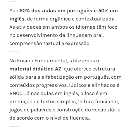
2.
Divisão equilibrada da carga horária
São
50% das aulas em português e 50% em
inglês
, de forma orgânica e contextualizada.
As atividades em ambos os idiomas têm foco
no desenvolvimento da linguagem oral,
compreensão textual e expressão.
3.
Materiais pedagógicos adequados a cada fase
No Ensino Fundamental, utilizamos o
material didático AZ
, que oferece estrutura
sólida para a alfabetização em português, com
conteúdos progressivos, lúdicos e alinhados à
BNCC. Já nas aulas em inglês, o foco é em
produção de textos simples, leitura funcional,
jogos de palavras e construção do vocabulário,
de acordo com o nível de fluência.
4.
Atenção individualizada ao ritmo de cada criança